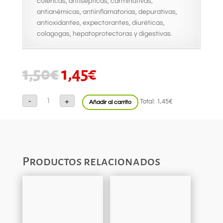
coléricas, antisepticas, carminativas,
antianémicas, antiinflamatorias, depurativas,
antioxidantes, expectorantes, diuréticas,
colagogas, hepatoprotectoras y digestivas.
EL
EL
1,50
€
1,45
€
PRECIO
PRECIO
ORIGINAL
ACTUAL
Rabanetas
-
+
ERA:
ES:
Total:
1,45€
Añadir al carrito
(Manajo)
cantidad
1,50€.
1,45€.
Productos relacionados