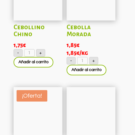
Cebollino
Cebolla
Chino
Morada
1,75
€
1,85
€
Cebollino
1,85
€
/kg
-
+
Chino
cantidad
Cebolla
-
+
Añadir al carrito
Morada
cantidad
Añadir al carrito
¡Oferta!