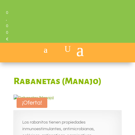
0
,
0
0
€
Rabanetas (Manajo)
¡Oferta!
Los rabanitos tienen propiedades
inmunoestimulantes, antimicrobianas,