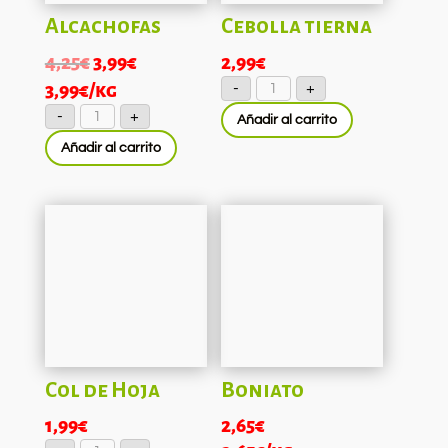
Alcachofas
Cebolla tierna
El
El
4,25
€
3,99
€
2,99
€
Cebolla
precio
precio
3,99
€
/kg
-
+
tierna
cantidad
Alcachofas
original
actual
-
+
Añadir al carrito
cantidad
era:
es:
Añadir al carrito
4,25€.
3,99€.
Col de Hoja
Boniato
1,99
€
2,65
€
Col