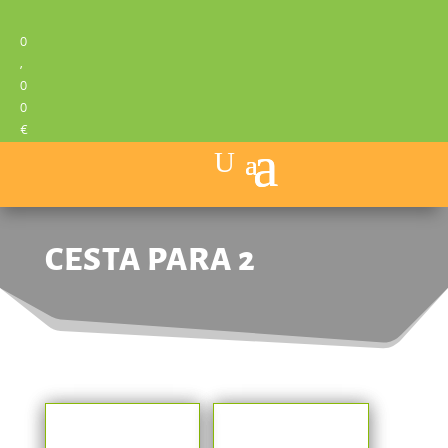
0
,
0
0
€
CESTA PARA 2
También te recomendamos…