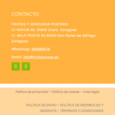
CONTACTO
FRUTAS Y VERDURAS PORTERO
C/ MAYOR 56. 50800 Zuera. Zaragoza
C/ GALO PONTE
54 50840 San Mateo de Gállego.
Zaragoza
WhatsApp:
640664576
Email:
info@frutasacasa.es
Política de privacidad
–
Política de cookies
–
Aviso legal
POLÍTICA DE ENVÍO
–
POLÍTICA DE REEMBOLSO Y
GARANTÍA
–
TÉRMINOS Y CONDICIONES