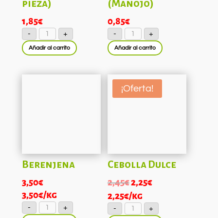
pieza)
(Manojo)
1,85
€
0,85
€
Col
Ajo
-
+
-
+
Lisa
tierno
(Media
(Manojo)
Añadir al carrito
Añadir al carrito
pieza)
cantidad
cantidad
¡Oferta!
Berenjena
Cebolla Dulce
El
El
3,50
€
2,45
€
2,25
€
precio
precio
3,50
€
/kg
2,25
€
/kg
Berenjena
Cebolla
original
actual
-
+
-
+
cantidad
Dulce
cantidad