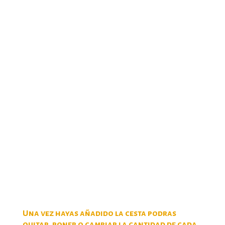
Una vez hayas añadido la cesta podras
quitar, poner o cambiar la cantidad de cada