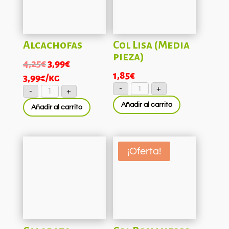
Alcachofas
Col Lisa (Media
pieza)
El
El
4,25
€
3,99
€
1,85
€
precio
precio
3,99
€
/kg
Col
Alcachofas
original
actual
-
+
-
+
Lisa
cantidad
(Media
era:
es:
Añadir al carrito
pieza)
Añadir al carrito
cantidad
4,25€.
3,99€.
¡Oferta!