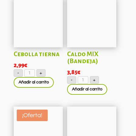
Cebolla tierna
Caldo MIX
(Bandeja)
2,99
€
Cebolla
3,85
€
-
+
tierna
Caldo
cantidad
-
+
MIX
Añadir al carrito
(Bandeja)
Añadir al carrito
cantidad
¡Oferta!