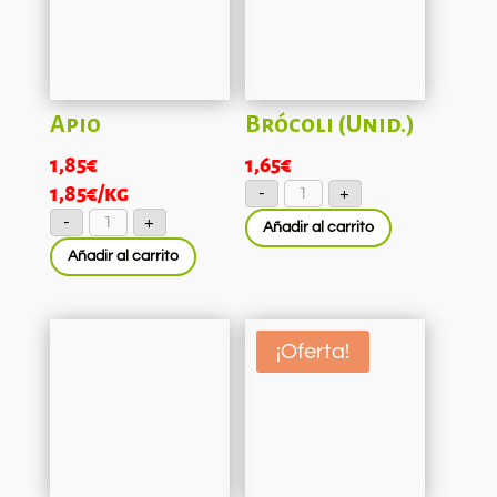
Apio
Brócoli (Unid.)
1,85
€
1,65
€
Brócoli
1,85
€
/kg
-
+
(Unid.)
Apio
cantidad
-
+
Añadir al carrito
cantidad
Añadir al carrito
¡Oferta!