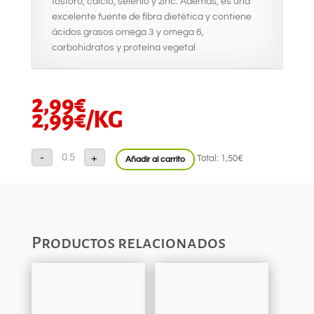
fósforo, calcio, selenio y zinc. Además, es una
excelente fuente de fibra dietética y contiene
ácidos grasos omega 3 y omega 6,
carbohidratos y proteína vegetal
2,99
€
2,99
€
/KG
Chirivia
-
+
Total:
1,50€
Añadir al carrito
cantidad
Productos relacionados