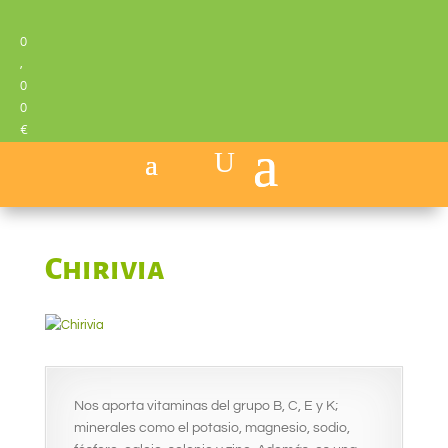
0
,
0
0
€
Chirivia
Nos aporta vitaminas del grupo B, C, E y K;
minerales como el potasio, magnesio, sodio,