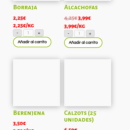
Borraja
Alcachofas
El
El
2,25
€
4,25
€
3,99
€
precio
precio
2,25
€
/kg
3,99
€
/kg
Borraja
Alcachofas
original
actual
-
+
-
+
cantidad
cantidad
era:
es:
Añadir al carrito
Añadir al carrito
4,25€.
3,99€.
Berenjena
Calzots (25
unidades)
3,50
€
6,50
€