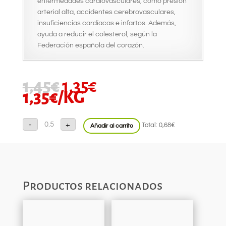
enfermedades cardiovasculares, como presión
arterial alta, accidentes cerebrovasculares,
insuficiencias cardíacas e infartos. Además,
ayuda a reducir el colesterol, según la
Federación española del corazón.
EL
EL
1,45
€
1,35
€
PRECIO
PRECIO
1,35
€
/KG
ORIGINAL
ACTUAL
ERA:
ES:
Cebolla
-
+
1,45€.
1,35€.
Total:
0,68€
Añadir al carrito
cantidad
Productos relacionados