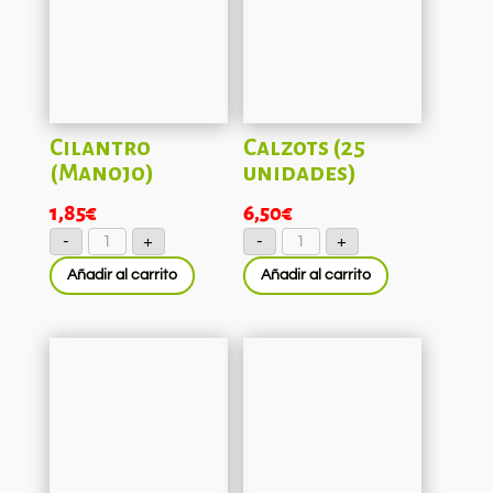
Cilantro
Calzots (25
(Manojo)
unidades)
1,85
€
6,50
€
Cilantro
Calzots
-
+
-
+
(Manojo)
(25
cantidad
unidades)
Añadir al carrito
Añadir al carrito
cantidad