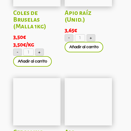
Coles de
Apio raíz
Bruselas
(Unid.)
(Malla 1kg)
3,65
€
Apio
3,50
€
-
+
raíz
(Unid.)
3,50
€
/kg
Añadir al carrito
cantidad
Coles
-
+
de
Bruselas
Añadir al carrito
(Malla
1kg)
cantidad