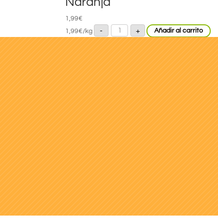
Naranja
1,99
€
Naranja
-
+
1,99
€
/kg
Añadir al carrito
cantidad