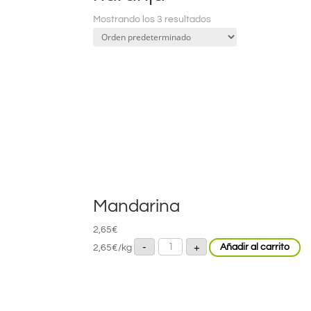
Mostrando los 3 resultados
Mandarina
2,65
€
Mandarina
-
+
2,65
€
/kg
Añadir al carrito
cantidad