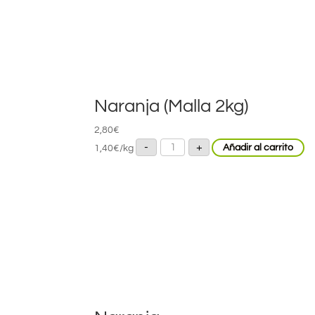
Naranja (Malla 2kg)
2,80
€
Naranja
-
+
1,40
€
/kg
Añadir al carrito
(Malla
2kg)
cantidad