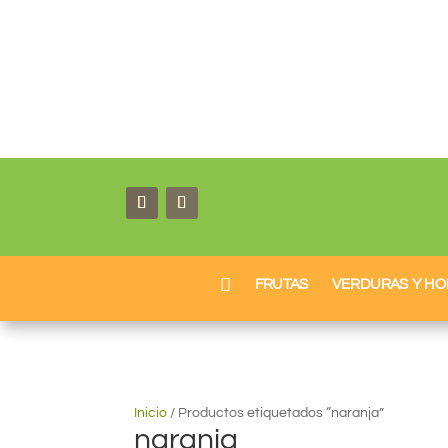
0,00
€

FRUTAS
VERDURAS Y HO
Inicio
/
Productos etiquetados “naranja”
naranja