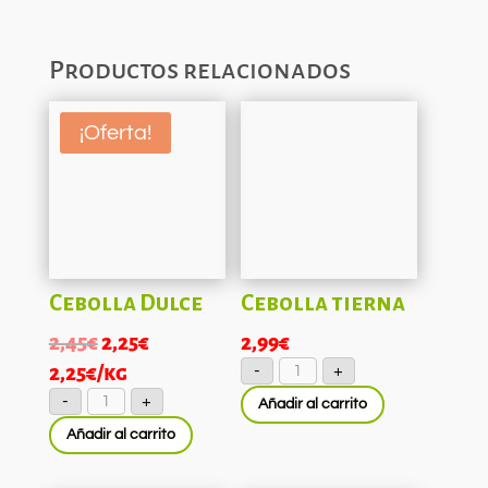
Productos relacionados
¡Oferta!
Cebolla Dulce
Cebolla tierna
El
El
2,45
€
2,25
€
2,99
€
Cebolla
precio
precio
2,25
€
/kg
-
+
tierna
cantidad
Cebolla
original
actual
-
+
Añadir al carrito
Dulce
cantidad
era:
es:
Añadir al carrito
2,45€.
2,25€.