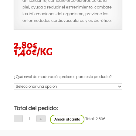
antioxidante, combate el colesterol, cuida la
piel, ayuda a reducir el estreñimiento, combate
las inflamaciones del organismo, previene las
enfermedades cardiovasculares y es diurético.
2,80
€
1,40
€
/KG
¿Qué nivel de maduración prefieres para este producto?
Total del pedido:
Naranja
-
+
Total:
2,80€
Añadir al carrito
(Malla
2kg)
cantidad