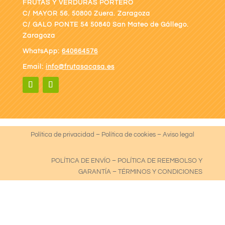
FRUTAS Y VERDURAS PORTERO
C/ MAYOR 56. 50800 Zuera. Zaragoza
C/ GALO PONTE
54 50840 San Mateo de Gállego.
Zaragoza
WhatsApp:
640664576
Email:
info@frutasacasa.es
Política de privacidad
–
Política de cookies
–
Aviso legal
POLÍTICA DE ENVÍO
–
POLÍTICA DE REEMBOLSO Y
GARANTÍA
–
TÉRMINOS Y CONDICIONES