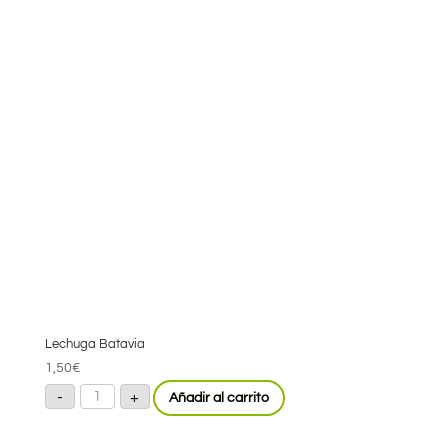
Lechuga Batavia
1,50
€
Lechuga
-
+
Añadir al carrito
Batavia
cantidad