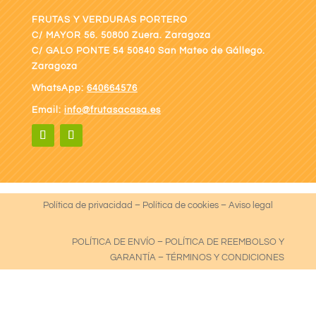
FRUTAS Y VERDURAS PORTERO
C/ MAYOR 56. 50800 Zuera. Zaragoza
C/ GALO PONTE
54 50840 San Mateo de Gállego.
Zaragoza
WhatsApp:
640664576
Email:
info@frutasacasa.es
Política de privacidad
–
Política de cookies
–
Aviso legal
POLÍTICA DE ENVÍO
–
POLÍTICA DE REEMBOLSO Y
GARANTÍA
–
TÉRMINOS Y CONDICIONES