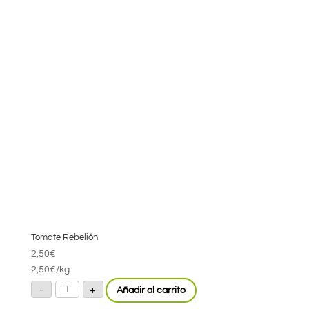
Tomate Rebelión
2,50
€
2,50
€
/kg
Tomate
-
+
Añadir al carrito
Rebelión
cantidad