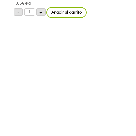
1,65
€
/kg
Patata
-
+
Añadir al carrito
Roja
Nueva
cantidad