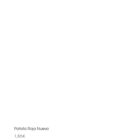
cantidad
Patata Roja Nueva
1,65
€