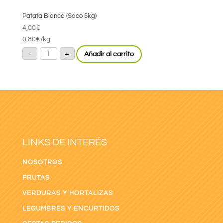
Patata Blanca (Saco 5kg)
4,00
€
0,80
€
/kg
Patata
-
+
Añadir al carrito
Blanca
(Saco
5kg)
cantidad
LINKS DE INTERÉS
NOSOTROS
FRUTAS
VERDURAS Y HORTALIZAS
LEGUMBRES Y ENCURTIDOS