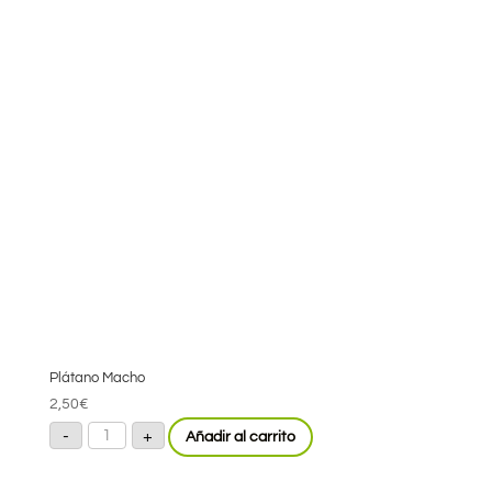
Plátano Macho
2,50
€
Plátano
-
+
Añadir al carrito
Macho
cantidad