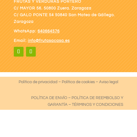
FRUTAS Y VERDURAS PORTERO
C/ MAYOR 56. 50800 Zuera. Zaragoza
C/ GALO PONTE
54 50840 San Mateo de Gállego.
Zaragoza
WhatsApp:
640664576
Email:
info@frutasacasa.es
Política de privacidad
–
Política de cookies
–
Aviso legal
POLÍTICA DE ENVÍO
–
POLÍTICA DE REEMBOLSO Y
GARANTÍA
–
TÉRMINOS Y CONDICIONES