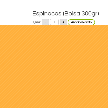
Espinacas (Bolsa 300gr)
Espinacas
-
+
1,99
€
Añadir al carrito
(Bolsa
300gr)
cantidad