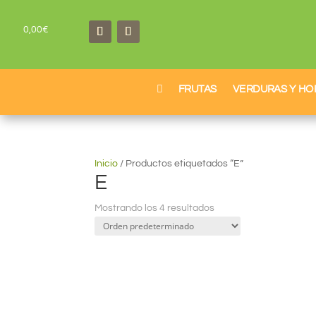
0,00
€

FRUTAS
VERDURAS Y HO
Inicio
/
Productos etiquetados “E”
E
Mostrando los 4 resultados