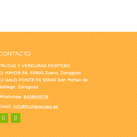
CONTACTO
FRUTAS Y VERDURAS PORTERO
C/ MAYOR 56. 50800 Zuera. Zaragoza
C/ GALO PONTE
54 50840 San Mateo de
Gállego. Zaragoza
WhatsApp:
640664576
Email:
info@frutasacasa.es