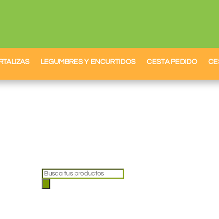
RTALIZAS
LEGUMBRES Y ENCURTIDOS
CESTA PEDIDO
CE
Búsqueda
de
productos