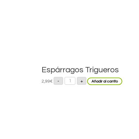
(Bote
8-
12)
cantidad
Espárragos Trigueros
Espárragos
-
+
2,99
€
Añadir al carrito
Trigueros
cantidad