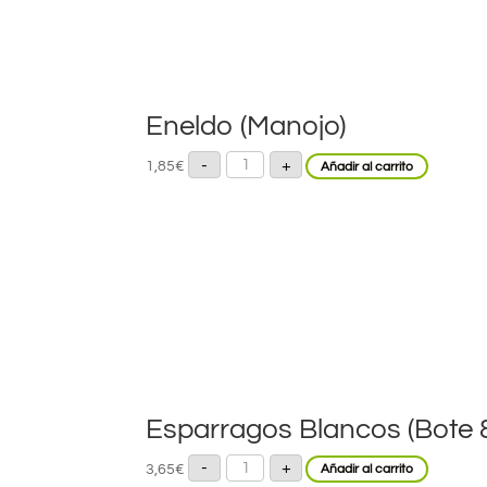
Eneldo (Manojo)
Eneldo
-
+
1,85
€
Añadir al carrito
(Manojo)
cantidad
Esparragos Blancos (Bote 
Esparragos
-
+
3,65
€
Añadir al carrito
Blancos