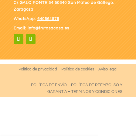
C/ GALO PONTE
54 50840 San Mateo de Gállego.
Zaragoza
WhatsApp:
640664576
Email:
info@frutasacasa.es
Política de privacidad
–
Política de cookies
–
Aviso legal
POLÍTICA DE ENVÍO
–
POLÍTICA DE REEMBOLSO Y
GARANTÍA
–
TÉRMINOS Y CONDICIONES