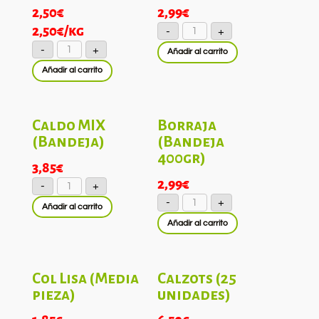
2,50
€
2,99
€
Cebolla
2,50
€
/kg
-
+
tierna
Calabacin
cantidad
-
+
Añadir al carrito
cantidad
Añadir al carrito
Caldo MIX
Borraja
(Bandeja)
(Bandeja
400gr)
3,85
€
Caldo
2,99
€
-
+
MIX
Borraja
(Bandeja)
-
+
(Bandeja
Añadir al carrito
cantidad
400gr)
Añadir al carrito
cantidad
Col Lisa (Media
Calzots (25
pieza)
unidades)