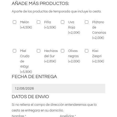
AÑADE MÁS PRODUCTOS:
Aparte de los productos de temporada que incluye la cesta.
Melón
Piña
Uva
Plátano
(
+
4,50
€
)
(
+
3,50
€
)
Roja
de
(
+
2,00
€
)
Canarias
(
+
2,00
€
)
Miel
Hechizos
Olivas
Kiwi
Cruda
del Sur
negras
Zespri
de
(
+
2,85
€
)
(
+
2,00
€
)
(
+
2,50
€
)
440gr.
(
+
5,90
€
)
FECHA DE ENTREGA
DATOS DE ENVIO
Si no rellena el campo de dirección entenderemos que la
cesta se entregara en su domicilio.
Nombre
*
Apellidos
*