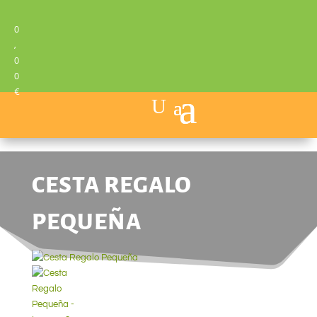
0
,
0
0
€
CESTA REGALO
PEQUEÑA