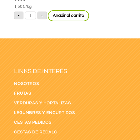
1,50
€
/kg
Zanahoria
-
+
Añadir al carrito
cantidad
LINKS DE INTERÉS
NOSOTROS
FRUTAS
VERDURAS Y HORTALIZAS
LEGUMBRES Y ENCURTIDOS
CESTAS PEDIDOS
CESTAS DE REGALO