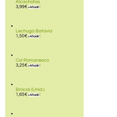
Alcachofas
3,99
€
+
Añadir
Lechuga Batavia
1,50
€
+
Añadir
Col Romanesco
3,25
€
+
Añadir
Brócoli (Unid.)
1,65
€
+
Añadir