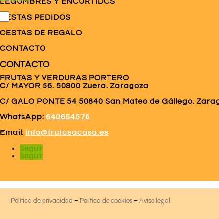
LEGUMBRES Y ENCURTIDOS
CESTAS PEDIDOS
CESTAS DE REGALO
CONTACTO
CONTACTO
FRUTAS Y VERDURAS PORTERO
C/ MAYOR 56. 50800 Zuera. Zaragoza
C/ GALO PONTE
54 50840 San Mateo de Gállego. Zara
WhatsApp:
640664576
Email:
info@frutasacasa.es
Seguir
Seguir
Política de privacidad
–
Política de cookies
–
Aviso legal