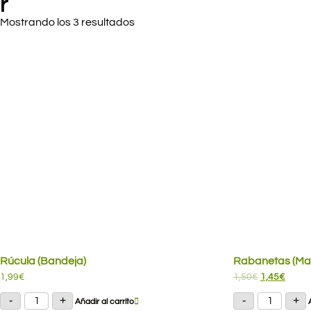
r
Mostrando los 3 resultados
Rúcula (Bandeja)
Rabanetas (Ma
El
El
1,99
€
1,50
€
1,45
€
precio
preci
original
actua
Rúcula
Rabaneta
-
+
-
+
Añadir al carrito
era:
es:
(Bandeja)
(Manajo)