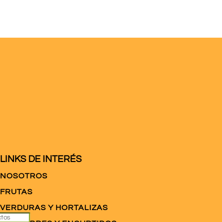
1,50€.
1,45€
cantidad
cantidad
LINKS DE INTERÉS
NOSOTROS
FRUTAS
VERDURAS Y HORTALIZAS