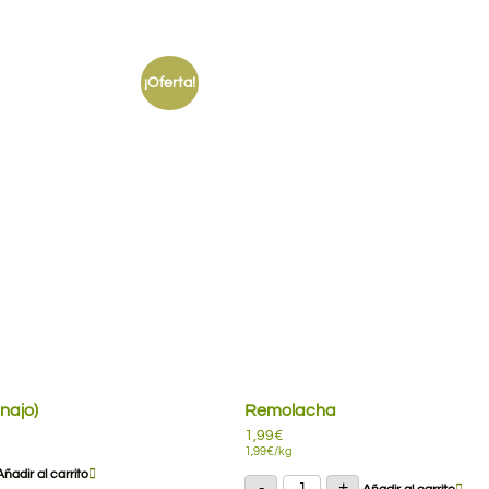
¡Oferta!
najo)
Remolacha
1,99
€
o
1,99
€
/kg
l
s
Añadir al carrito
Remolacha
-
+