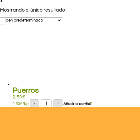
Mostrando el único resultado
Puerros
2,50
€
Puerros
-
+
2,50
€
/kg
Añadir al carrito
cantidad