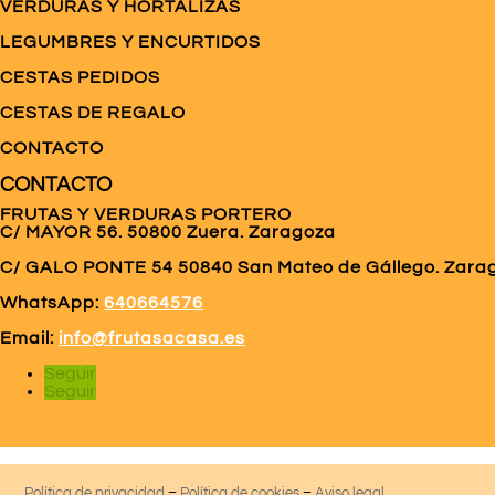
VERDURAS Y HORTALIZAS
LEGUMBRES Y ENCURTIDOS
CESTAS PEDIDOS
CESTAS DE REGALO
CONTACTO
CONTACTO
FRUTAS Y VERDURAS PORTERO
C/ MAYOR 56. 50800 Zuera. Zaragoza
C/ GALO PONTE
54 50840 San Mateo de Gállego. Zara
WhatsApp:
640664576
Email:
info@frutasacasa.es
Seguir
Seguir
Política de privacidad
–
Política de cookies
–
Aviso legal