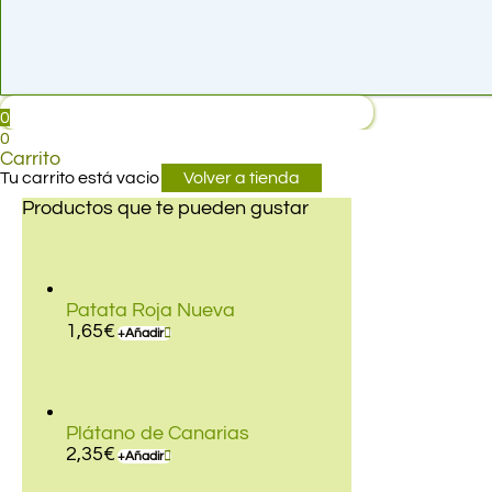
0
0
Carrito
Tu carrito está vacio
Volver a tienda
Productos que te pueden gustar
Patata Roja Nueva
1,65
€
+
Añadir
Plátano de Canarias
2,35
€
+
Añadir