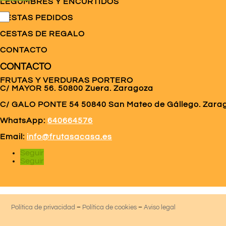
LEGUMBRES Y ENCURTIDOS
CESTAS PEDIDOS
CESTAS DE REGALO
CONTACTO
CONTACTO
FRUTAS Y VERDURAS PORTERO
C/ MAYOR 56. 50800 Zuera. Zaragoza
C/ GALO PONTE
54 50840 San Mateo de Gállego. Zara
WhatsApp:
640664576
Email:
info@frutasacasa.es
Seguir
Seguir
Política de privacidad
–
Política de cookies
–
Aviso legal