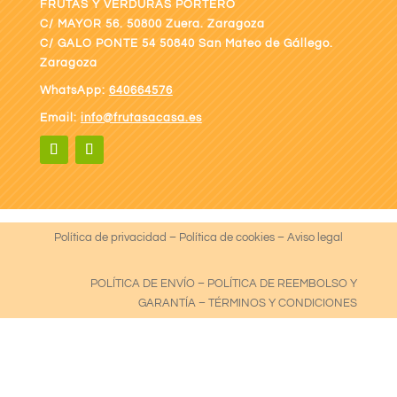
FRUTAS Y VERDURAS PORTERO
C/ MAYOR 56. 50800 Zuera. Zaragoza
C/ GALO PONTE
54 50840 San Mateo de Gállego.
Zaragoza
WhatsApp:
640664576
Email:
info@frutasacasa.es
Política de privacidad
–
Política de cookies
–
Aviso legal
POLÍTICA DE ENVÍO
–
POLÍTICA DE REEMBOLSO Y
GARANTÍA
–
TÉRMINOS Y CONDICIONES