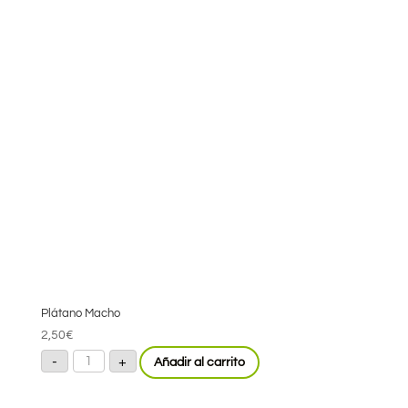
Plátano Macho
2,50
€
Plátano
-
+
Añadir al carrito
Macho
cantidad