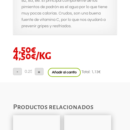
B2, B3, B6. El principal componente de los
pimientos de padrón es el agua por lo que tiene
muy pocas calorías. Crudos, son una buena
fuente de vitamina C, por lo que nos ayudará a
prevenir gripes y resfriados.
4,50
€
4,50
€
/KG
Pimiento
-
+
Total:
1,13€
Añadir al carrito
Padrón
cantidad
Productos relacionados