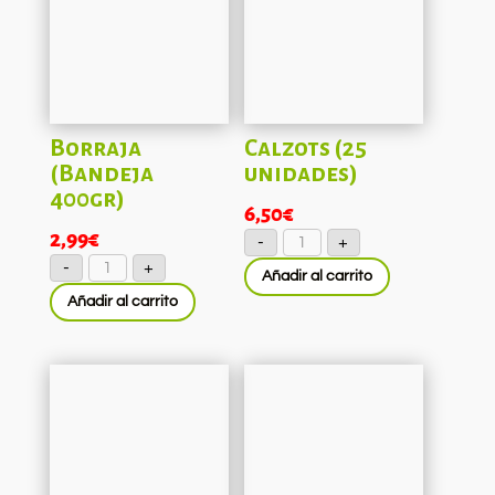
Borraja
Calzots (25
(Bandeja
unidades)
400gr)
6,50
€
Calzots
2,99
€
-
+
(25
Borraja
unidades)
-
+
(Bandeja
Añadir al carrito
cantidad
400gr)
Añadir al carrito
cantidad