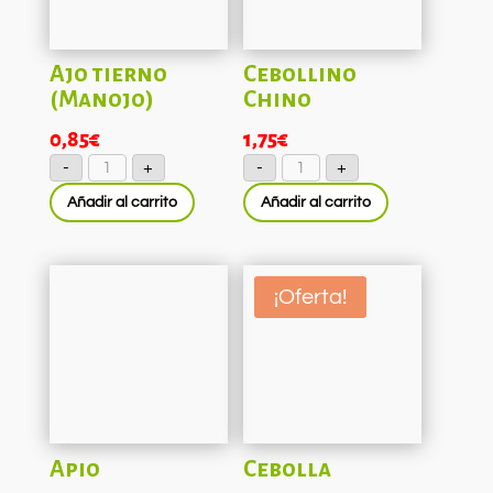
Ajo tierno
Cebollino
(Manojo)
Chino
0,85
€
1,75
€
Ajo
Cebollino
-
+
-
+
tierno
Chino
(Manojo)
cantidad
Añadir al carrito
Añadir al carrito
cantidad
¡Oferta!
Apio
Cebolla