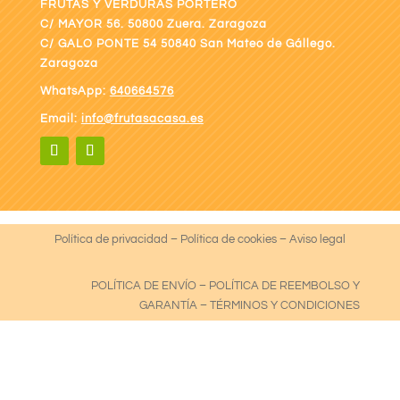
FRUTAS Y VERDURAS PORTERO
C/ MAYOR 56. 50800 Zuera. Zaragoza
C/ GALO PONTE
54 50840 San Mateo de Gállego.
Zaragoza
WhatsApp:
640664576
Email:
info@frutasacasa.es
Política de privacidad
–
Política de cookies
–
Aviso legal
POLÍTICA DE ENVÍO
–
POLÍTICA DE REEMBOLSO Y
GARANTÍA
–
TÉRMINOS Y CONDICIONES