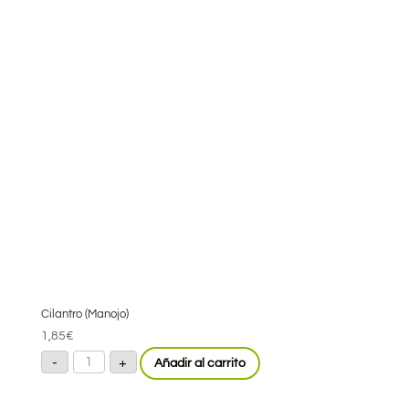
Cilantro (Manojo)
1,85
€
Cilantro
-
+
Añadir al carrito
(Manojo)
cantidad