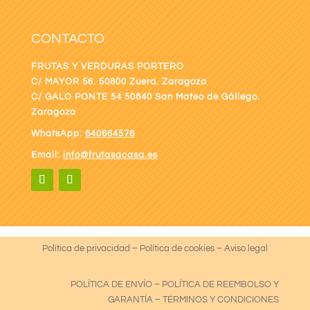
CONTACTO
FRUTAS Y VERDURAS PORTERO
C/ MAYOR 56. 50800 Zuera. Zaragoza
C/ GALO PONTE
54 50840 San Mateo de Gállego.
Zaragoza
WhatsApp:
640664576
Email:
info@frutasacasa.es
Política de privacidad
–
Política de cookies
–
Aviso legal
POLÍTICA DE ENVÍO
–
POLÍTICA DE REEMBOLSO Y
GARANTÍA
–
TÉRMINOS Y CONDICIONES