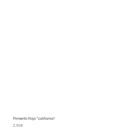
asar
2,85€.
2,50€.
cantidad
Pimiento Rojo “california”
2,50
€