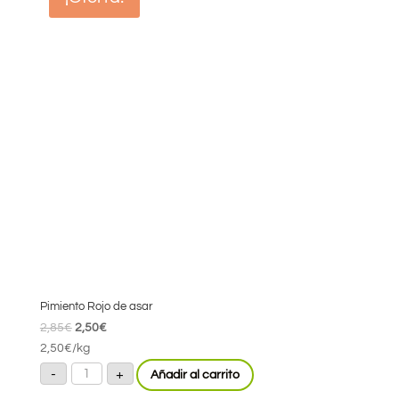
Pimiento Rojo de asar
El
El
2,85
€
2,50
€
precio
precio
2,50
€
/kg
Pimiento
original
actual
-
+
Añadir al carrito
Rojo
era:
es:
de