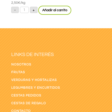
2,50
€
/kg
Pimiento
-
+
Añadir al carrito
Rojo
“california”
cantidad
LINKS DE INTERÉS
NOSOTROS
FRUTAS
VERDURAS Y HORTALIZAS
LEGUMBRES Y ENCURTIDOS
CESTAS PEDIDOS
CESTAS DE REGALO
CONTACTO