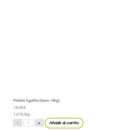
Patata Agatha (Saco 15kg)
16,00
€
1,07
€
/kg
Patata
-
+
Añadir al carrito
Agatha
(Saco