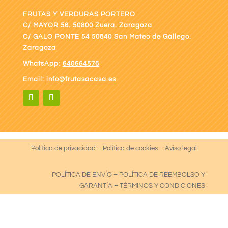
FRUTAS Y VERDURAS PORTERO
C/ MAYOR 56. 50800 Zuera. Zaragoza
C/ GALO PONTE
54 50840 San Mateo de Gállego.
Zaragoza
WhatsApp:
640664576
Email:
info@frutasacasa.es
Política de privacidad
–
Política de cookies
–
Aviso legal
POLÍTICA DE ENVÍO
–
POLÍTICA DE REEMBOLSO Y
GARANTÍA
–
TÉRMINOS Y CONDICIONES