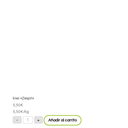
kiwi «Zespri»
5,50
€
5,50
€
/kg
kiwi
-
+
Añadir al carrito
"Zespri"
cantidad