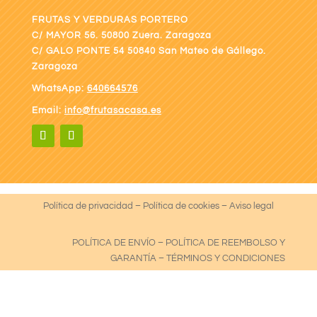
FRUTAS Y VERDURAS PORTERO
C/ MAYOR 56. 50800 Zuera. Zaragoza
C/ GALO PONTE
54 50840 San Mateo de Gállego.
Zaragoza
WhatsApp:
640664576
Email:
info@frutasacasa.es
Política de privacidad
–
Política de cookies
–
Aviso legal
POLÍTICA DE ENVÍO
–
POLÍTICA DE REEMBOLSO Y
GARANTÍA
–
TÉRMINOS Y CONDICIONES