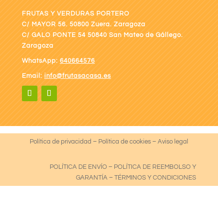
FRUTAS Y VERDURAS PORTERO
C/ MAYOR 56. 50800 Zuera. Zaragoza
C/ GALO PONTE
54 50840 San Mateo de Gállego.
Zaragoza
WhatsApp:
640664576
Email:
info@frutasacasa.es
Política de privacidad
–
Política de cookies
–
Aviso legal
POLÍTICA DE ENVÍO
–
POLÍTICA DE REEMBOLSO Y
GARANTÍA
–
TÉRMINOS Y CONDICIONES