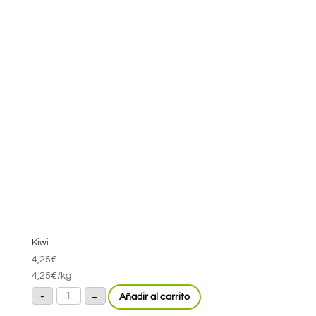
Kiwi
4,25
€
4,25
€
/kg
Kiwi
-
+
Añadir al carrito
cantidad