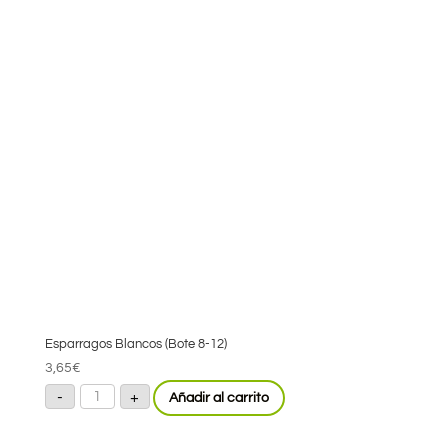
Esparragos Blancos (Bote 8-12)
3,65
€
Esparragos
-
+
Añadir al carrito
Blancos
(Bote
8-
12)