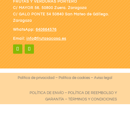
FRUTAS Y VERDURAS PORTERO
C/ MAYOR 56. 50800 Zuera. Zaragoza
C/ GALO PONTE
54 50840 San Mateo de Gállego.
Zaragoza
WhatsApp:
640664576
Email:
info@frutasacasa.es
Política de privacidad
–
Política de cookies
–
Aviso legal
POLÍTICA DE ENVÍO
–
POLÍTICA DE REEMBOLSO Y
GARANTÍA
–
TÉRMINOS Y CONDICIONES