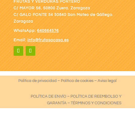
FRUTAS Y VERDURAS PORTERO
C/ MAYOR 56. 50800 Zuera. Zaragoza
C/ GALO PONTE
54 50840 San Mateo de Gállego.
Zaragoza
WhatsApp:
640664576
Email:
info@frutasacasa.es
Política de privacidad
–
Política de cookies
–
Aviso legal
POLÍTICA DE ENVÍO
–
POLÍTICA DE REEMBOLSO Y
GARANTÍA
–
TÉRMINOS Y CONDICIONES