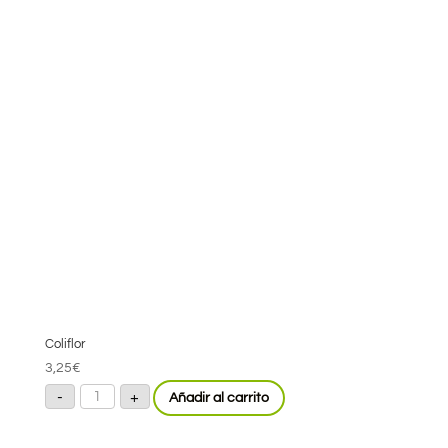
Coliflor
3,25
€
Coliflor
-
+
Añadir al carrito
cantidad